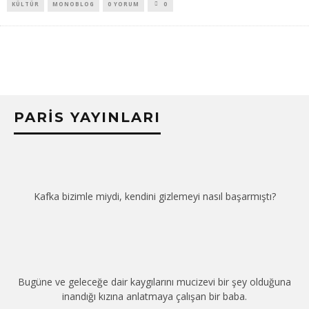
KÜLTÜR
MONOBLOG
0 YORUM
0
PARIS YAYINLARI
Kafka bizimle miydi, kendini gizlemeyi nasıl başarmıştı?
Bugüne ve geleceğe dair kaygılarını mucizevi bir şey olduğuna
inandığı kızına anlatmaya çalışan bir baba.