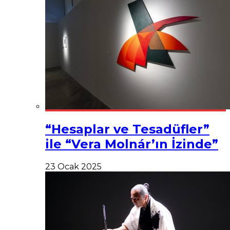
“Hesaplar ve Tesadüfler”
ile “Vera Molnár’ın İzinde”
23 Ocak 2025