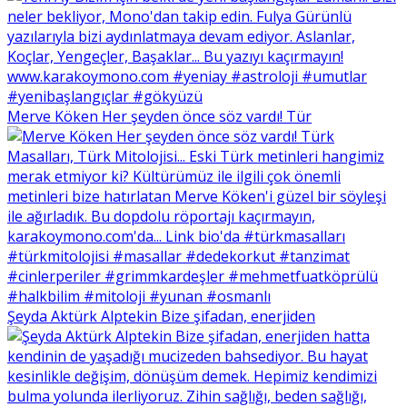
Merve Köken Her şeyden önce söz vardı! Tür
Şeyda Aktürk Alptekin Bize şifadan, enerjiden