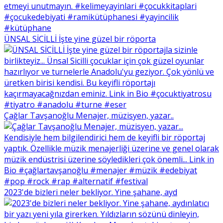
ÜNSAL SİCİLLİ İşte yine güzel bir röporta
Çağlar Tavşanoğlu Menajer, müzisyen, yazar..
2023'de bizleri neler bekliyor. Yine şahane, ayd