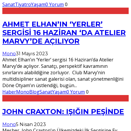
Sanat
Tiyatro
Yaşam
0 Yorum
0
AHMET ELHAN’IN ‘YERLER’
SERGİSİ 16 HAZİRAN ‘DA ATELIER
MARVY’DE AÇILIYOR
Mono
31 Mayıs 2023
Ahmet Elhan’ın ‘Yerler’ sergisi 16 Haziran’da Atelier
Marvy’de açılıyor. Sanatçı, perspektif kavramının
sınırlarını alabildiğine zorluyor. Club Marvy’nin
multidisipliner sanat galerisi olan, sanat yönetmenliğini
Döne Otyam’ın üstlendiği, bugün
...
Haber
MonoBlog
Sanat
Yaşam
0 Yorum
0
JOHN CRAXTON: IŞIĞIN PEŞİNDE
Mono
5 Nisan 2023
Meşher, John Craxton’ın Ülkemizdeki İlk Sergisine Ev