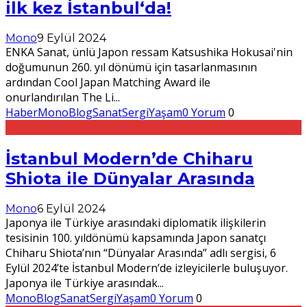
ilk kez İstanbul‘da!
Mono
9 Eylül 2024
ENKA Sanat, ünlü Japon ressam Katsushika Hokusai'nin
doğumunun 260. yıl dönümü için tasarlanmasının
ardından Cool Japan Matching Award ile
onurlandırılan The Li
...
Haber
MonoBlog
Sanat
Sergi
Yaşam
0 Yorum
0
İstanbul Modern’de Chiharu
Shiota ile Dünyalar Arasında
Mono
6 Eylül 2024
Japonya ile Türkiye arasındaki diplomatik ilişkilerin
tesisinin 100. yıldönümü kapsamında Japon sanatçı
Chiharu Shiota’nın “Dünyalar Arasında” adlı sergisi, 6
Eylül 2024’te İstanbul Modern’de izleyicilerle buluşuyor.
Japonya ile Türkiye arasındak
...
MonoBlog
Sanat
Sergi
Yaşam
0 Yorum
0