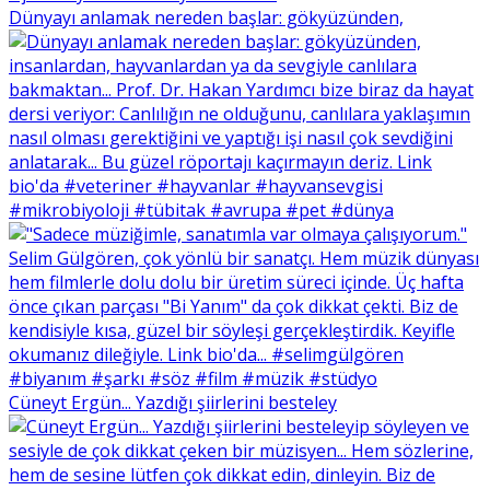
Dünyayı anlamak nereden başlar: gökyüzünden,
Cüneyt Ergün... Yazdığı şiirlerini besteley