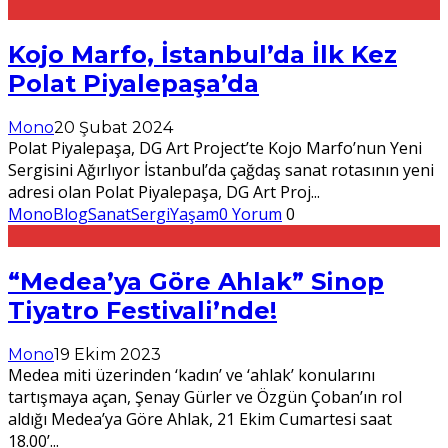
Kojo Marfo, İstanbul’da İlk Kez
Polat Piyalepaşa’da
Mono
20 Şubat 2024
Polat Piyalepaşa, DG Art Project’te Kojo Marfo’nun Yeni
Sergisini Ağırlıyor İstanbul’da çağdaş sanat rotasının yeni
adresi olan Polat Piyalepaşa, DG Art Proj
...
MonoBlog
Sanat
Sergi
Yaşam
0 Yorum
0
“Medea’ya Göre Ahlak” Sinop
Tiyatro Festivali’nde!
Mono
19 Ekim 2023
Medea miti üzerinden ‘kadın’ ve ‘ahlak’ konularını
tartışmaya açan, Şenay Gürler ve Özgün Çoban’ın rol
aldığı Medea’ya Göre Ahlak, 21 Ekim Cumartesi saat
18.00’
...