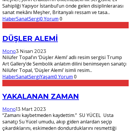
Sahipliği Yapıyor İstanbul’un önde gelen disiplinlerarası
sanat mekânı Meşher, Britanyalı ressam ve tasa
...
Haber
Sanat
Sergi
0 Yorum
0
DÜŞLER ALEMİ
Mono
3 Nisan 2023
Nilüfer Topal’ın ‘Düşler Alemi’ adlı resim sergisi Trump
Art Gallery’de Sembolik anlatım dilini benimseyen sanatçı
Nilüfer Topal, ‘Düşler Alemi’ isimli resim
...
Haber
Sanat
Sergi
Yaşam
0 Yorum
0
YAKALANAN ZAMAN
Mono
13 Mart 2023
“Zamanı kaybetmeden kaydettim.” SU YÜCEL Usta
sanatçı Su Yücel umudu, akıp giden anlardan seçip
çıkardıklarını, eskimeden dondurduklarını resmettiği