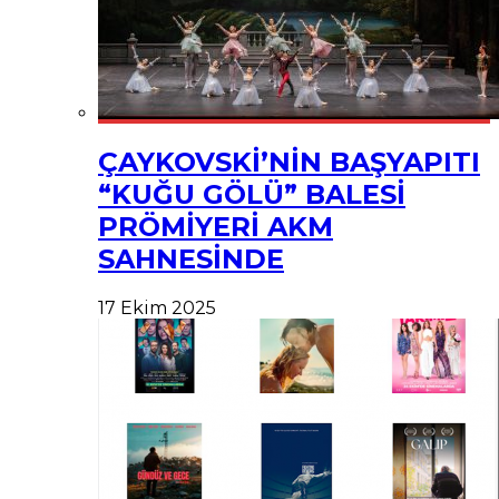
ÇAYKOVSKİ’NİN BAŞYAPITI
“KUĞU GÖLÜ” BALESİ
PRÖMİYERİ AKM
SAHNESİNDE
17 Ekim 2025