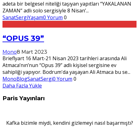
adeta bir belgesel niteliği taşıyan yapıtları “YAKALANAN
ZAMAN” adlı solo sergisiyle 8 Nisan’
...
Sanat
Sergi
Yaşam
0 Yorum
0
“OPUS 39”
Mono
8 Mart 2023
Brieflyart 16 Mart-21 Nisan 2023 tarihleri arasında Ali
Atmaca’nın’nun “Opus 39” adlı kişisel sergisine ev
sahipliği yapıyor. Bodrum'da yaşayan Ali Atmaca bu se
...
MonoBlog
Sanat
Sergi
0 Yorum
0
Daha Fazla Yükle
Paris Yayınları
Kafka bizimle miydi, kendini gizlemeyi nasıl başarmıştı?