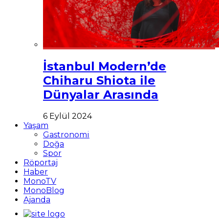
İstanbul Modern’de
Chiharu Shiota ile
Dünyalar Arasında
6 Eylül 2024
Yaşam
Gastronomi
Doğa
Spor
Röportaj
Haber
MonoTV
MonoBlog
Ajanda