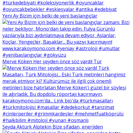
Yeni Ay Bizim için belki de yeni başlangıçlar
Merve Köken Her şeyden önce söz vardı! Tür
Şeyda Aktürk Alptekin Bize şifadan, enerjiden