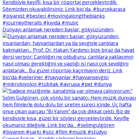
Dünyayı anlamak nereden başlar: gökyüzünden,
Cüneyt Ergün... Yazdığı şiirlerini besteley