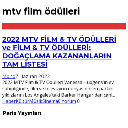
mtv film ödülleri
2022 MTV FİLM & TV ÖDÜLLERİ
ve FİLM & TV ÖDÜLLERİ:
DOĞAÇLAMA KAZANANLARIN
TAM LİSTESİ
Mono
7 Haziran 2022
2022 MTV Film & TV Ödülleri Vanessa Hudgens’ın ev
sahipliğinde, film ve televizyon dünyasının en parlak
yıldızlarını Los Angeles'taki Barker Hangar'dan canl
...
Haber
Kültür
Müzik
Sinema
0 Yorum
0
Paris Yayınları