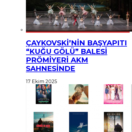
ÇAYKOVSKİ’NİN BAŞYAPITI
“KUĞU GÖLÜ” BALESİ
PRÖMİYERİ AKM
SAHNESİNDE
17 Ekim 2025