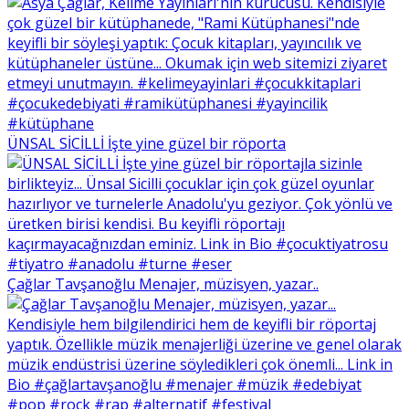
ÜNSAL SİCİLLİ İşte yine güzel bir röporta
Çağlar Tavşanoğlu Menajer, müzisyen, yazar..