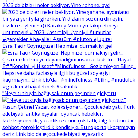
2023'de bizleri neler bekliyor. Yine şahane, ayd
Esra Tacir Göynügüzel Hepimize, durmak iyi gel
"Neye tutkuyla bağlıysak onun peşinden gidiyoru