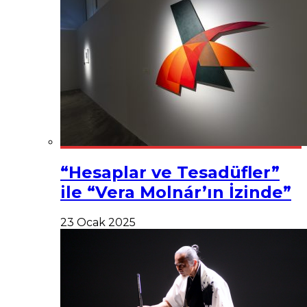
“Hesaplar ve Tesadüfler”
ile “Vera Molnár’ın İzinde”
23 Ocak 2025