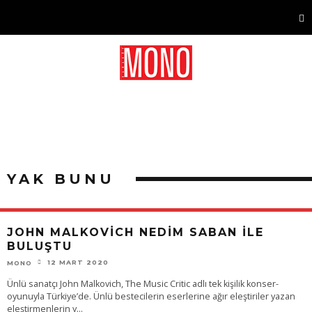
YAK BUNU
JOHN MALKOVİCH NEDİM SABAN İLE
BULUŞTU
12 MART 2020
MONO
Ünlü sanatçı John Malkovich, The Music Critic adlı tek kişilik konser-
oyunuyla Türkiye’de. Ünlü bestecilerin eserlerine ağır eleştiriler yazan
eleştirmenlerin y
...