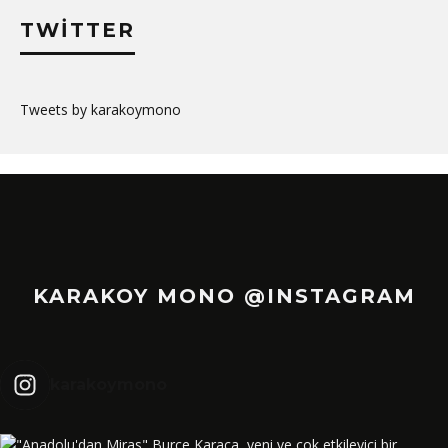
TWITTER
Tweets by karakoymono
KARAKOY MONO @INSTAGRAM
karakoymono