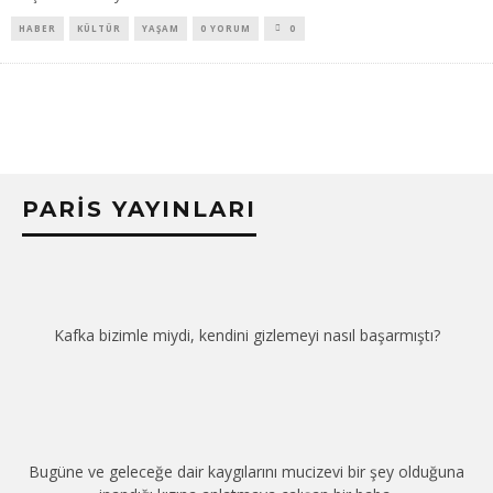
HABER
KÜLTÜR
YAŞAM
0 YORUM
0
PARIS YAYINLARI
Kafka bizimle miydi, kendini gizlemeyi nasıl başarmıştı?
Bugüne ve geleceğe dair kaygılarını mucizevi bir şey olduğuna