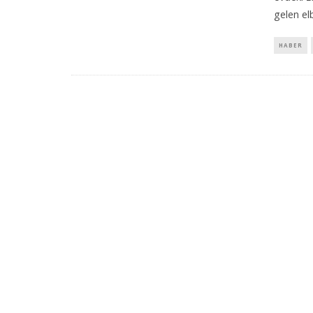
gelen el
HABER