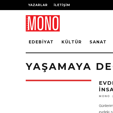
YAZARLAR
İLETIŞIM
EDEBIYAT
KÜLTÜR
SANAT
YAŞAMAYA D
EVD
INS
MONO
Günleri
evdeki za