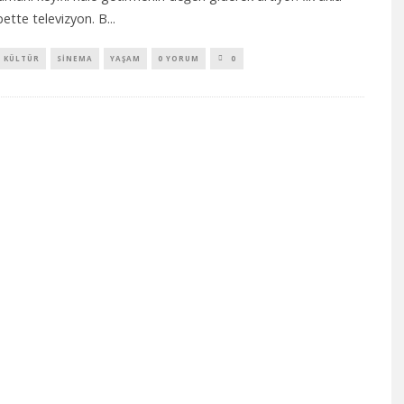
bette televizyon. B
...
KÜLTÜR
SINEMA
YAŞAM
0 YORUM
0