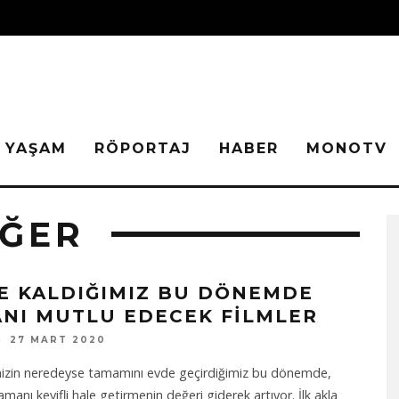
YAŞAM
RÖPORTAJ
HABER
MONOTV
EĞER
E KALDIĞIMIZ BU DÖNEMDE
ANI MUTLU EDECEK FILMLER
27 MART 2020
mizin neredeyse tamamını evde geçirdiğimiz bu dönemde,
manı keyifli hale getirmenin değeri giderek artıyor. İlk akla