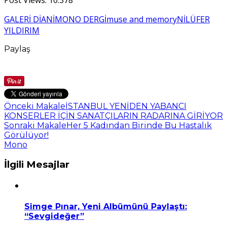
GALERİ DİANİ
MONO DERGİ
muse and memory
NİLÜFER
YILDIRIM
Paylaş
Önceki Makale
İSTANBUL YENİDEN YABANCI
KONSERLER İÇİN SANATÇILARIN RADARINA GİRİYOR
Sonraki Makale
Her 5 Kadından Birinde Bu Hastalık
Görülüyor!
Mono
İlgili Mesajlar
Simge Pınar, Yeni Albümünü Paylaştı:
“Sevgideğer”