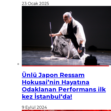
23 Ocak 2025
Ünlü Japon Ressam
Hokusai’nin Hayatına
Odaklanan Performans ilk
kez İstanbul‘da!
9 Eylül 2024