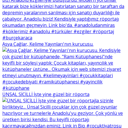
Asya Çağlar, Kelime Yayınları'nın kurucusu.
ÜNSAL SİCİLLİ İşte yine güzel bir röporta