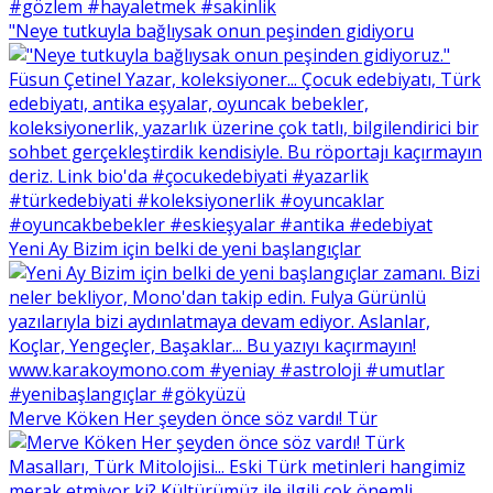
"Neye tutkuyla bağlıysak onun peşinden gidiyoru
Yeni Ay Bizim için belki de yeni başlangıçlar
Merve Köken Her şeyden önce söz vardı! Tür