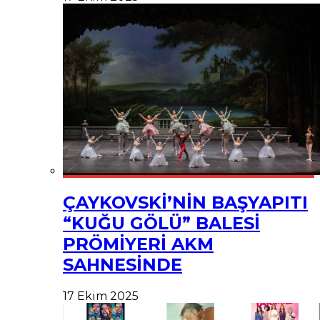
ÇAYKOVSKİ’NİN BAŞYAPITI
“KUĞU GÖLÜ” BALESİ
PRÖMİYERİ AKM
SAHNESİNDE
17 Ekim 2025