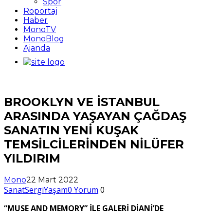
Spor
Röportaj
Haber
MonoTV
MonoBlog
Ajanda
BROOKLYN VE İSTANBUL
ARASINDA YAŞAYAN ÇAĞDAŞ
SANATIN YENİ KUŞAK
TEMSİLCİLERİNDEN NİLÜFER
YILDIRIM
Mono
22 Mart 2022
Sanat
Sergi
Yaşam
0 Yorum
0
“
MUSE AND MEMORY” İLE GALERİ DİANİ’DE