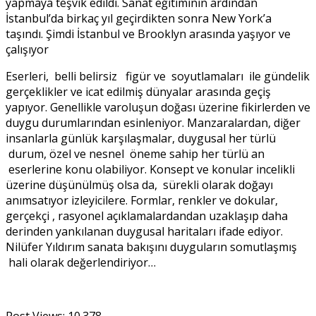
yapmaya teşvik edildi. Sanat eğitiminin ardından
İstanbul’da birkaç yıl geçirdikten sonra New York’a
taşındı. Şimdi İstanbul ve Brooklyn arasında yaşıyor ve
çalışıyor
Eserleri, belli belirsiz figür ve soyutlamaları ile gündelik
gerçeklikler ve icat edilmiş dünyalar arasında geçiş
yapıyor. Genellikle varoluşun doğası üzerine fikirlerden ve
duygu durumlarından esinleniyor. Manzaralardan, diğer
insanlarla günlük karşılaşmalar, duygusal her türlü
durum, özel ve nesnel öneme sahip her türlü an
eserlerine konu olabiliyor. Konsept ve konular incelikli
üzerine düşünülmüş olsa da, sürekli olarak doğayı
anımsatıyor izleyicilere. Formlar, renkler ve dokular,
gerçekçi , rasyonel açıklamalardandan uzaklaşıp daha
derinden yankılanan duygusal haritaları ifade ediyor.
Nilüfer Yıldırım sanata bakışını duyguların somutlaşmış
hali olarak değerlendiriyor…
Post Views:
10.378