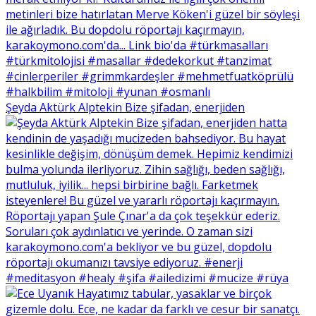
Şeyda Aktürk Alptekin Bize şifadan, enerjiden