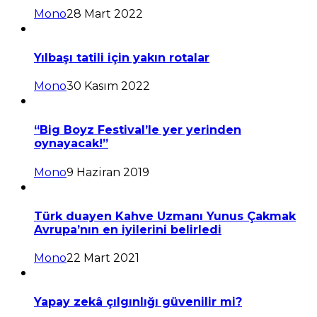
Mono
28 Mart 2022
Yılbaşı tatili için yakın rotalar
Mono
30 Kasım 2022
“Big Boyz Festival’le yer yerinden
oynayacak!”
Mono
9 Haziran 2019
Türk duayen Kahve Uzmanı Yunus Çakmak
Avrupa’nın en iyilerini belirledi
Mono
22 Mart 2021
Yapay zekâ çılgınlığı güvenilir mi?