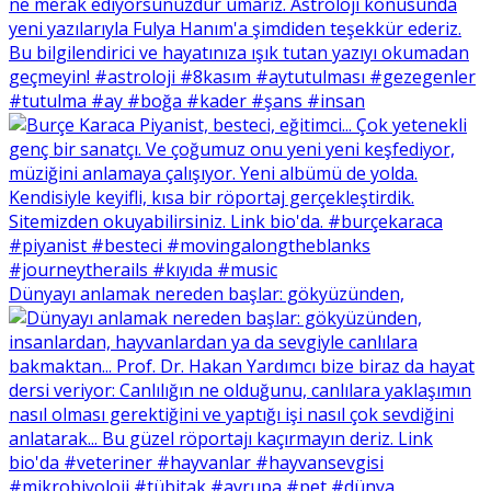
Dünyayı anlamak nereden başlar: gökyüzünden,