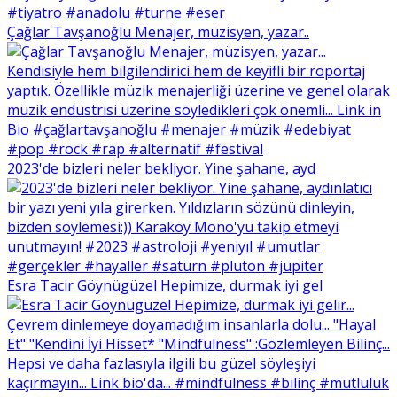
Çağlar Tavşanoğlu Menajer, müzisyen, yazar..
2023'de bizleri neler bekliyor. Yine şahane, ayd
Esra Tacir Göynügüzel Hepimize, durmak iyi gel