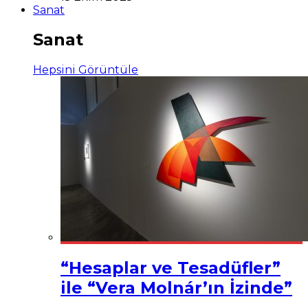
Sanat
Sanat
Hepsini Görüntüle
“Hesaplar ve Tesadüfler”
ile “Vera Molnár’ın İzinde”