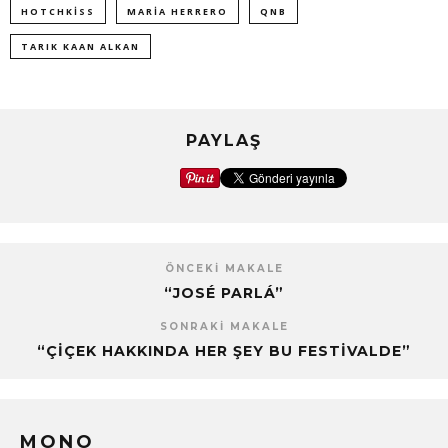
HOTCHKISS
MARIA HERRERO
QNB
TARIK KAAN ALKAN
PAYLAŞ
ÖNCEKI MAKALE
“JOSÉ PARLÁ”
SONRAKI MAKALE
“ÇİÇEK HAKKINDA HER ŞEY BU FESTİVALDE”
MONO