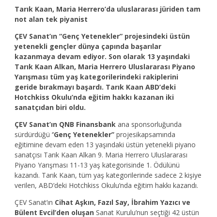
Tarık Kaan, Maria Herrero’da uluslararası jüriden tam
not alan tek piyanist
ÇEV Sanat’ın “Genç Yetenekler” projesindeki üstün
yetenekli gençler dünya çapında başarılar
kazanmaya devam ediyor. Son olarak 13 yaşındaki
Tarık Kaan Alkan, Maria Herrero Uluslararası Piyano
Yarışması tüm yaş kategorilerindeki rakiplerini
geride bırakmayı başardı. Tarık Kaan ABD’deki
Hotchkiss Okulu’nda eğitim hakkı kazanan iki
sanatçıdan biri oldu.
ÇEV Sanat’ın QNB Finansbank
ana sponsorluğunda
sürdürdüğü ‘’
Genç Yetenekler’’
projesikapsamında
eğitimine devam eden 13 yaşındaki üstün yetenekli piyano
sanatçısı Tarık Kaan Alkan 9.
Maria Herrero Uluslararası
Piyano Yarışması 11-13 yaş kategorisinde 1. Ödülünü
kazandı. Tarık Kaan, tüm yaş kategorilerinde sadece 2 kişiye
verilen, ABD’deki Hotchkiss Okulu’nda eğitim hakkı kazandı.
ÇEV Sanat’ın
Cihat Aşkın, Fazıl Say, İbrahim Yazıcı ve
Bülent Evcil’den oluşan
Sanat Kurulu’nun seçtiği 42 üstün