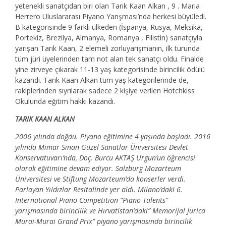
yetenekli sanatçıdan biri olan Tarık Kaan Alkan , 9 . Maria
Herrero Uluslararası Piyano Yarışması’nda herkesi büyüledi.
B kategorisinde 9 farklı ülkeden (İspanya, Rusya, Meksika,
Portekiz, Brezilya, Almanya, Romanya , Filistin) sanatçıyla
yarışan Tarık Kaan, 2 elemeli zorluyarışmanın, ilk turunda
tüm jüri üyelerinden tam not alan tek sanatçı oldu. Finalde
yine zirveye çıkarak 11-13 yaş kategorisinde birincilik ödülü
kazandı. Tarık Kaan Alkan tüm yaş kategorilerinde de,
rakiplerinden sıyrılarak sadece 2 kişiye verilen Hotchkiss
Okulunda eğitim hakkı kazandı.
TARIK KAAN ALKAN
2006 yılında doğdu. Piyano eğitimine 4 yaşında başladı. 2016
yılında Mimar Sinan Güzel Sanatlar Üniversitesi Devlet
Konservatuvarı’nda, Doç. Burcu AKTAŞ Urgun’un öğrencisi
olarak eğitimine devam ediyor. Salzburg Mozarteum
Üniversitesi ve Stiftung Mozarteum’da konserler verdi.
Parlayan Yıldızlar Resitalinde yer aldı. Milano’daki 6.
International Piano Competition “Piano Talents”
yarışmasında birincilik ve Hırvatistan’daki” Memorijal Jurica
Murai-Murai Grand Prix” piyano yarışmasında birincilik