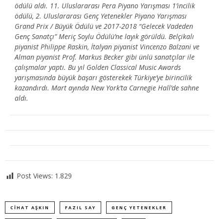
ödülü aldı. 11. Uluslararası Pera Piyano Yarışması 1’incilik
ödülü, 2. Uluslararası Genç Yetenekler Piyano Yarışması
Grand Prix / Büyük Ödülü ve 2017-2018 “Gelecek Vadeden
Genç Sanatçı” Meriç Soylu Ödülü’ne layık görüldü. Belçikalı
piyanist Philippe Raskin, İtalyan piyanist Vincenzo Balzani ve
Alman piyanist Prof. Markus Becker gibi ünlü sanatçılar ile
çalışmalar yaptı. Bu yıl
Golden Classical Music Awards
yarışmasında büyük başarı gösterekek Türkiye’ye birincilik
kazandırdı. Mart ayında New York’ta Carnegie Hall’de sahne
aldı.
Post Views:
1.829
CIHAT AŞKIN
FAZIL SAY
GENÇ YETENEKLER