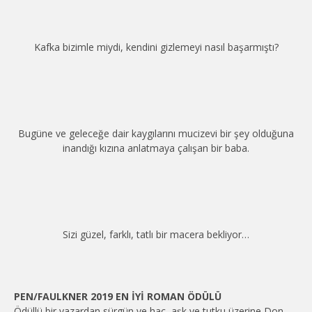
Kafka bizimle miydi, kendini gizlemeyi nasıl başarmıştı?
Bugüne ve geleceğe dair kaygılarını mucizevi bir şey olduğuna
inandığı kızına anlatmaya çalışan bir baba.
Sizi güzel, farklı, tatlı bir macera bekliyor…
PEN/FAULKNER 2019 EN İYİ ROMAN ÖDÜLÜ
Ödüllü bir yazardan sürgün ve hac, aşk ve tutku üzerine Don