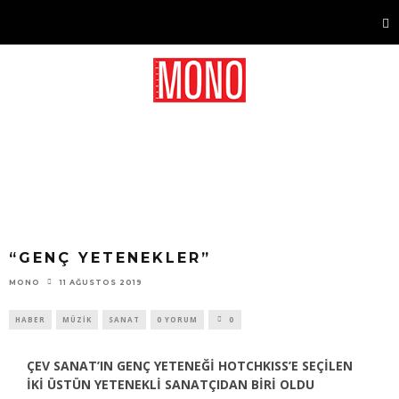
“GENÇ YETENEKLER”
11 AĞUSTOS 2019
MONO
HABER
MÜZIK
SANAT
0 YORUM
0
ÇEV SANAT’IN GENÇ YETENEĞİ HOTCHKISS’E SEÇİLEN
İKİ ÜSTÜN YETENEKLİ SANATÇIDAN BİRİ OLDU