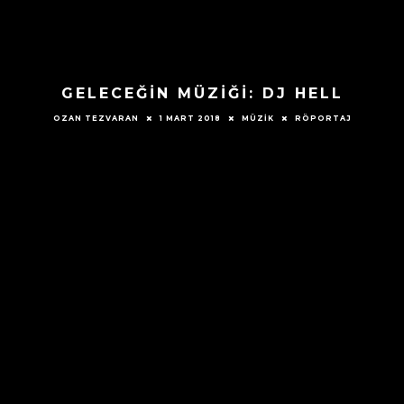
GELECEĞIN MÜZIĞI: DJ HELL
1 MART 2018
MÜZIK
RÖPORTAJ
OZAN TEZVARAN