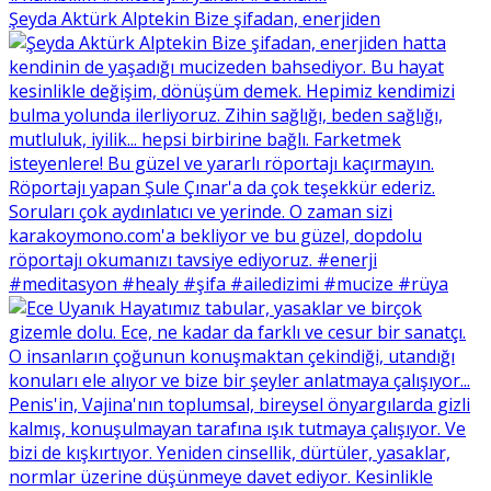
Şeyda Aktürk Alptekin Bize şifadan, enerjiden