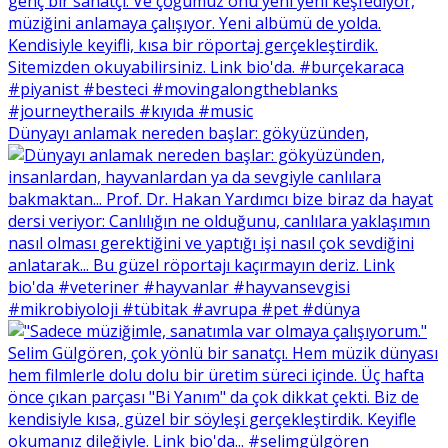
Dünyayı anlamak nereden başlar: gökyüzünden,