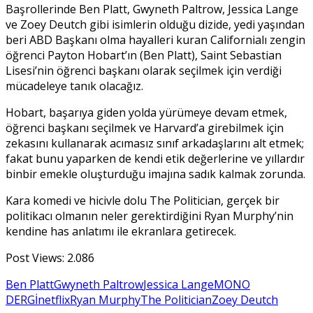
Başrollerinde Ben Platt, Gwyneth Paltrow, Jessica Lange
ve Zoey Deutch gibi isimlerin olduğu dizide, yedi yaşından
beri ABD Başkanı olma hayalleri kuran Californialı zengin
öğrenci Payton Hobart’ın (Ben Platt), Saint Sebastian
Lisesi’nin öğrenci başkanı olarak seçilmek için verdiği
mücadeleye tanık olacağız.
Hobart, başarıya giden yolda yürümeye devam etmek,
öğrenci başkanı seçilmek ve Harvard’a girebilmek için
zekasını kullanarak acımasız sınıf arkadaşlarını alt etmek;
fakat bunu yaparken de kendi etik değerlerine ve yıllardır
binbir emekle oluşturduğu imajına sadık kalmak zorunda.
Kara komedi ve hicivle dolu The Politician, gerçek bir
politikacı olmanın neler gerektirdiğini Ryan Murphy’nin
kendine has anlatımı ile ekranlara getirecek.
Post Views:
2.086
Ben Platt
Gwyneth Paltrow
Jessica Lange
MONO
DERGİ
netflix
Ryan Murphy
The Politician
Zoey Deutch