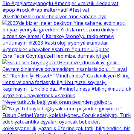
2023'de bizleri neler bekliyor. Yine şahane, ayd
Esra Tacir Göynügüzel Hepimize, durmak iyi gel
"Neye tutkuyla bağlıysak onun peşinden gidiyoru