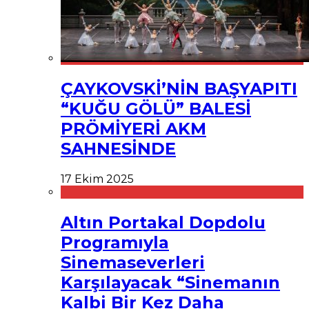
ÇAYKOVSKİ’NİN BAŞYAPITI
“KUĞU GÖLÜ” BALESİ
PRÖMİYERİ AKM
SAHNESİNDE
17 Ekim 2025
Altın Portakal Dopdolu
Programıyla
Sinemaseverleri
Karşılayacak “Sinemanın
Kalbi Bir Kez Daha