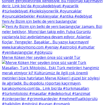
Yeni Ay Bizim için belki de yeni başlangıçlar
Merve Köken Her şeyden önce söz vardı! Tür