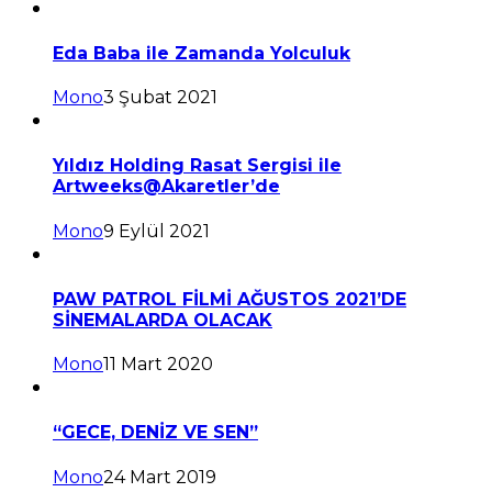
Eda Baba ile Zamanda Yolculuk
Mono
3 Şubat 2021
Yıldız Holding Rasat Sergisi ile
Artweeks@Akaretler’de
Mono
9 Eylül 2021
PAW PATROL FİLMİ AĞUSTOS 2021’DE
SİNEMALARDA OLACAK
Mono
11 Mart 2020
“GECE, DENİZ VE SEN”
Mono
24 Mart 2019