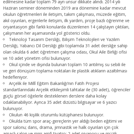
edilmesine kadar toplam 79 ayrı unsur dikkate alındı. 2014 yılı
Haziran seminer döneminden 2019 ara dönemine kadar mevcut
okulun öğretmenleri ile iletişim, takım çalışması, müzede eğitim,
akıl oyunları, ergenlerle iletişim, ilk yardım, proje bazlı öğrenme ve
oryantasyon gibi farklı konularda düzenlenen 14 çalıştayın çıktıları,
çalışmanın her aşamasında yol gösterici oldu.
Teknoloji Tasarım Dersliği, Bilişim Teknolojileri ve Yazılım
Dersliği, Yabancı Dil Dersliği gibi toplamda 31 adet dersliğe sahip
olan okulda 6 adet öğretmen çalışma odası, Okul Aile Birliği ofisi
ve 10 adet yönetim ofisi bulunuyor.
Okul içinde ve dışında bulunan toplam 10 arıtılmış su sebili ile
ve geri dönüşüm toplama noktaları ile plastik atıkların azaltılması
hedefleniyor.
Arçelik ile Millî Eğitim Bakanlığı’nın Fatih Projesi
standartlarındaki Arçelik etkileşimli tahtalar ile (30 adet), öğrenciler
güçlü görsel öğelerle desteklenen derslere daha kolay
odaklanabiliyor. Ayrıca 35 adet dizüstü bilgisayar ve 6 yazıcı
bulunuyor.
Okulun 46 kişilik oturumlu kütüphanesi bulunuyor.
Okulda tüm spor araç-gereçlerin yer aldığı beden eğitimi ve
spor salonu; dans, drama, jimnastik ve halk oyunları için çok
amaçlı salon ve mini amfi tiyatro; 2 adet piyanosu ve müzik