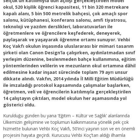
Selçuk’un katılımıyla dün açılışı gerçekleştirilen model
okul, 520 kişilik öğrenci kapasitesi, 11 bin 320 metrekare
kapalı alanı, 5 bin 500 metrelik bahçesi, çok amaçlı spor
salonu, kütüphanesi, konferans salonu, amfi tiyatrosu,
teknoloji ve yazılım derslikleri, laboratuvarları ile
öğretmenlere ve öğrencilere keşfederek, deneyerek,
paylaşarak ve yaşayarak öğrenme ortamı sunuyor. Vehbi
Koç Vakfı okulun inşasında uluslararası bir mimari tasarım
şirketi olan Canon Design’la çalışırken, aydınlatmadan sınıf
yerleşim düzenine, beslenmeden bahçe kullanımına, eğitim
yöntemlerinden velilerin ve mezunların okul ortamına dâhil
edilmesine kadar inşaat sürecinde toplam 79 ayrı unsur
dikkate alındı. Vakfın, 2014 yılında İl Milli Eğitim Müdürlüğü
ile imzaladığı protokol kapsamında çalışmalar başlarken,
öğretmen, veli ve öğrencilerin katılımıyla gerçekleştirilen
14 çalıştayın çıktıları, model okulun her aşamasında yol
gösterici oldu.
Kurulduğu günden bu yana ‘Eğitim – Kültür ve Sağlık’ alanlarında
Ülkemizin gelişimine ve toplumun kalkınmasına yönelik pek çok
hizmette bulunan Vehbi Koç Vakfı, 50’inci yaşının son ve en önemli
projesini hayata geçirdi. Kurucusu Vehbi Koç’tan aldığı ilhamla