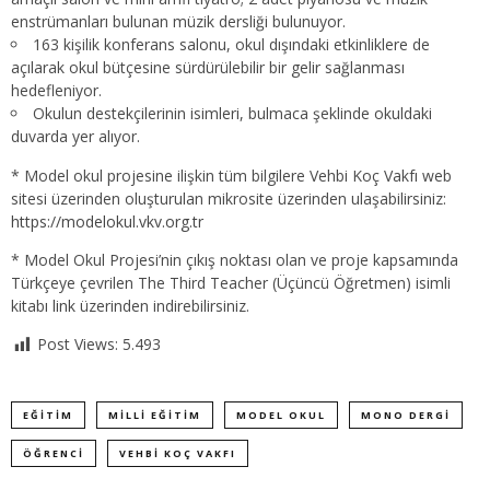
enstrümanları bulunan müzik dersliği bulunuyor.
163 kişilik konferans salonu, okul dışındaki etkinliklere de
açılarak okul bütçesine sürdürülebilir bir gelir sağlanması
hedefleniyor.
Okulun destekçilerinin isimleri, bulmaca şeklinde okuldaki
duvarda yer alıyor.
* Model okul projesine ilişkin tüm bilgilere Vehbi Koç Vakfı web
sitesi üzerinden oluşturulan mikrosite üzerinden ulaşabilirsiniz:
https://modelokul.vkv.org.tr
* Model Okul Projesi’nin çıkış noktası olan ve proje kapsamında
Türkçeye çevrilen The Third Teacher (Üçüncü Öğretmen) isimli
kitabı
link
üzerinden indirebilirsiniz.
Post Views:
5.493
EĞITIM
MİLLİ EĞİTİM
MODEL OKUL
MONO DERGİ
ÖĞRENCI
VEHBİ KOÇ VAKFI