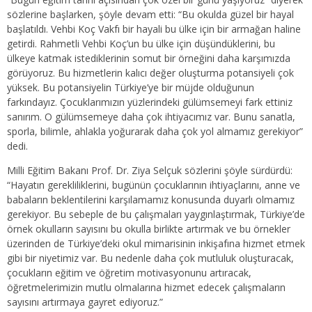
sözlerine başlarken, şöyle devam etti: “Bu okulda güzel bir hayal
başlatıldı. Vehbi Koç Vakfı bir hayali bu ülke için bir armağan haline
getirdi. Rahmetli Vehbi Koç’un bu ülke için düşündüklerini, bu
ülkeye katmak istediklerinin somut bir örneğini daha karşımızda
görüyoruz. Bu hizmetlerin kalıcı değer oluşturma potansiyeli çok
yüksek. Bu potansiyelin Türkiye’ye bir müjde olduğunun
farkındayız. Çocuklarımızın yüzlerindeki gülümsemeyi fark ettiniz
sanırım. O gülümsemeye daha çok ihtiyacımız var. Bunu sanatla,
sporla, bilimle, ahlakla yoğurarak daha çok yol almamız gerekiyor”
dedi.
Milli Eğitim Bakanı Prof. Dr. Ziya Selçuk sözlerini şöyle sürdürdü:
“Hayatın gerekliliklerini, bugünün çocuklarının ihtiyaçlarını, anne ve
babaların beklentilerini karşılamamız konusunda duyarlı olmamız
gerekiyor. Bu sebeple de bu çalışmaları yaygınlaştırmak, Türkiye’de
örnek okulların sayısını bu okulla birlikte artırmak ve bu örnekler
üzerinden de Türkiye’deki okul mimarisinin inkişafına hizmet etmek
gibi bir niyetimiz var. Bu nedenle daha çok mutluluk oluşturacak,
çocukların eğitim ve öğretim motivasyonunu artıracak,
öğretmelerimizin mutlu olmalarına hizmet edecek çalışmaların
sayısını artırmaya gayret ediyoruz.”