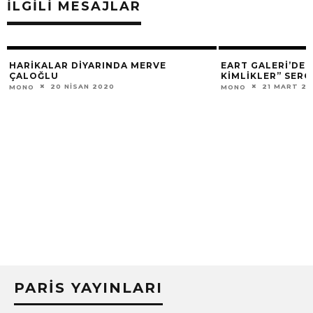
İLGILI MESAJLAR
HARİKALAR DİYARINDA MERVE
EART GALERI’DE 
ÇALOĞLU
KIMLIKLER” SERG
20 NISAN 2020
21 MART 2
MONO
MONO
PARIS YAYINLARI