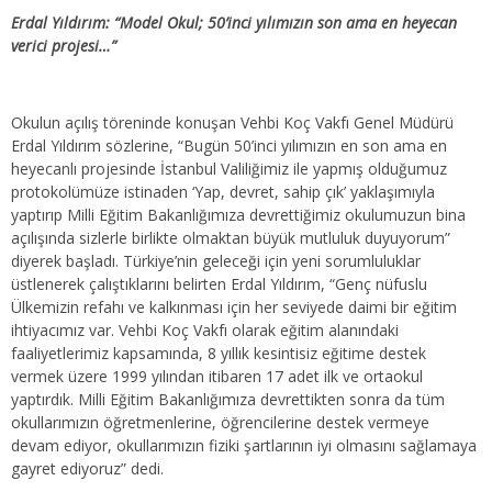
Erdal Yıldırım: “Model Okul; 50’inci yılımızın son ama en heyecan
verici projesi…”
Okulun açılış töreninde konuşan Vehbi Koç Vakfı Genel Müdürü
Erdal Yıldırım sözlerine, “Bugün 50’inci yılımızın en son ama en
heyecanlı projesinde İstanbul Valiliğimiz ile yapmış olduğumuz
protokolümüze istinaden ‘Yap, devret, sahip çık’ yaklaşımıyla
yaptırıp Milli Eğitim Bakanlığımıza devrettiğimiz okulumuzun bina
açılışında sizlerle birlikte olmaktan büyük mutluluk duyuyorum”
diyerek başladı. Türkiye’nin geleceği için yeni sorumluluklar
üstlenerek çalıştıklarını belirten Erdal Yıldırım, “Genç nüfuslu
Ülkemizin refahı ve kalkınması için her seviyede daimi bir eğitim
ihtiyacımız var. Vehbi Koç Vakfı olarak eğitim alanındaki
faaliyetlerimiz kapsamında, 8 yıllık kesintisiz eğitime destek
vermek üzere 1999 yılından itibaren 17 adet ilk ve ortaokul
yaptırdık. Milli Eğitim Bakanlığımıza devrettikten sonra da tüm
okullarımızın öğretmenlerine, öğrencilerine destek vermeye
devam ediyor, okullarımızın fiziki şartlarının iyi olmasını sağlamaya
gayret ediyoruz” dedi.