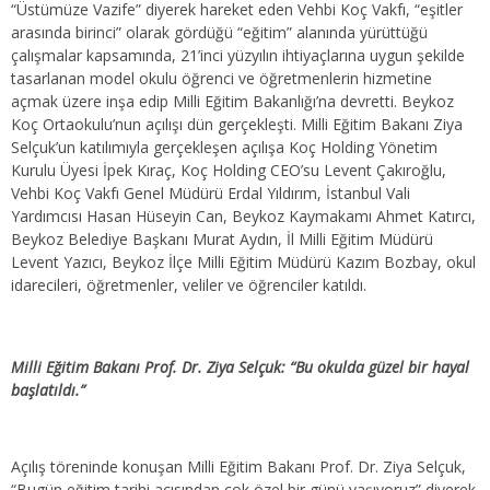
“Üstümüze Vazife” diyerek hareket eden Vehbi Koç Vakfı, “eşitler
arasında birinci” olarak gördüğü “eğitim” alanında yürüttüğü
çalışmalar kapsamında, 21’inci yüzyılın ihtiyaçlarına uygun şekilde
tasarlanan model okulu öğrenci ve öğretmenlerin hizmetine
açmak üzere inşa edip Milli Eğitim Bakanlığı’na devretti. Beykoz
Koç Ortaokulu’nun açılışı dün gerçekleşti. Milli Eğitim Bakanı Ziya
Selçuk’un katılımıyla gerçekleşen açılışa Koç Holding Yönetim
Kurulu Üyesi İpek Kıraç, Koç Holding CEO’su Levent Çakıroğlu,
Vehbi Koç Vakfı Genel Müdürü Erdal Yıldırım, İstanbul Vali
Yardımcısı Hasan Hüseyin Can, Beykoz Kaymakamı Ahmet Katırcı,
Beykoz Belediye Başkanı Murat Aydın, İl Milli Eğitim Müdürü
Levent Yazıcı, Beykoz İlçe Milli Eğitim Müdürü Kazım Bozbay, okul
idarecileri, öğretmenler, veliler ve öğrenciler katıldı.
Milli Eğitim Bakanı Prof. Dr. Ziya Selçuk: “Bu okulda güzel bir hayal
başlatıldı.”
Açılış töreninde konuşan Milli Eğitim Bakanı Prof. Dr. Ziya Selçuk,
“Bugün eğitim tarihi açısından çok özel bir günü yaşıyoruz” diyerek