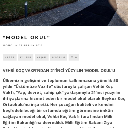
“MODEL OKUL”
17 ARALIK 2019
MONO
HABER
KÜLTÜR
YAŞAM
0 YORUM
0
VEHBİ KOÇ VAKFI’NDAN 21’İNCİ YÜZYILIN ‘MODEL OKUL’U
Ülkemizin gelişimi ve toplumun kalkınmasına yönelik 50
yıldır “Üstümüze Vazife” düsturuyla çalışan Vehbi Koç
Vakfı, “Yap, devret, sahip çık” yaklaşımıyla 21’inci yüzyılın
ihtiyaçlarına hizmet eden bir model okul olarak Beykoz Koç
Ortaokulu’nu inşa etti. Her çocuğun kaliteli ve kendini
keşfedebileceği bir ortamda eğitim görmesine imkân
sağlayan model okul, Vehbi Koç Vakfı tarafından Milli
Eğitim Bakanlığı’na devredildi. Milli Eğitim Bakanı Ziya