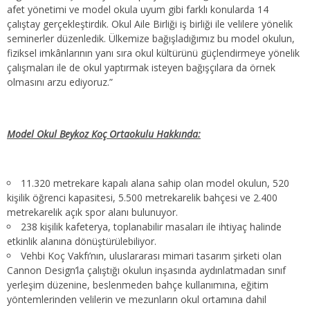
afet yönetimi ve model okula uyum gibi farklı konularda 14
çalıştay gerçekleştirdik. Okul Aile Birliği iş birliği ile velilere yönelik
seminerler düzenledik. Ülkemize bağışladığımız bu model okulun,
fiziksel imkânlarının yanı sıra okul kültürünü güçlendirmeye yönelik
çalışmaları ile de okul yaptırmak isteyen bağışçılara da örnek
olmasını arzu ediyoruz.”
Model Okul Beykoz Koç Ortaokulu Hakkında:
11.320 metrekare kapalı alana sahip olan model okulun, 520
kişilik öğrenci kapasitesi, 5.500 metrekarelik bahçesi ve 2.400
metrekarelik açık spor alanı bulunuyor.
238 kişilik kafeterya, toplanabilir masaları ile ihtiyaç halinde
etkinlik alanına dönüştürülebiliyor.
Vehbi Koç Vakfı’nın, uluslararası mimari tasarım şirketi olan
Cannon Design’la çalıştığı okulun inşasında aydınlatmadan sınıf
yerleşim düzenine, beslenmeden bahçe kullanımına, eğitim
yöntemlerinden velilerin ve mezunların okul ortamına dahil