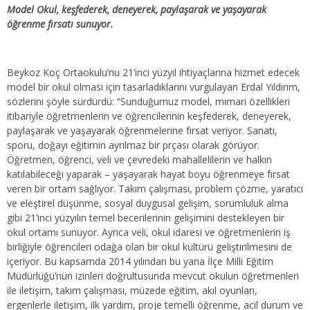
Model Okul, keşfederek, deneyerek, paylaşarak ve yaşayarak
öğrenme fırsatı sunuyor.
Beykoz Koç Ortaokulu’nu 21’inci yüzyıl ihtiyaçlarına hizmet edecek
model bir okul olması için tasarladıklarını vurgulayan Erdal Yıldırım,
sözlerini şöyle sürdürdü: “Sunduğumuz model, mimari özellikleri
itibariyle öğretmenlerin ve öğrencilerinin keşfederek, deneyerek,
paylaşarak ve yaşayarak öğrenmelerine fırsat veriyor. Sanatı,
sporu, doğayı eğitimin ayrılmaz bir prçası olarak görüyor.
Öğretmen, öğrenci, veli ve çevredeki mahallelilerin ve halkın
katılabileceği yaparak – yaşayarak hayat boyu öğrenmeye fırsat
veren bir ortam sağlıyor. Takım çalışması, problem çözme, yaratıcı
ve eleştirel düşünme, sosyal duygusal gelişim, sorumluluk alma
gibi 21’inci yüzyılın temel becerilerinin gelişimini destekleyen bir
okul ortamı sunuyor. Ayrıca veli, okul idaresi ve öğretmenlerin iş
birliğiyle öğrencileri odağa olan bir okul kültürü geliştirilmesini de
içeriyor. Bu kapsamda 2014 yılından bu yana İlçe Milli Eğitim
Müdürlüğü’nün izinleri doğrultusunda mevcut okulun öğretmenleri
ile iletişim, takım çalışması, müzede eğitim, akıl oyunları,
ergenlerle iletişim, ilk yardım, proje temelli öğrenme, acil durum ve