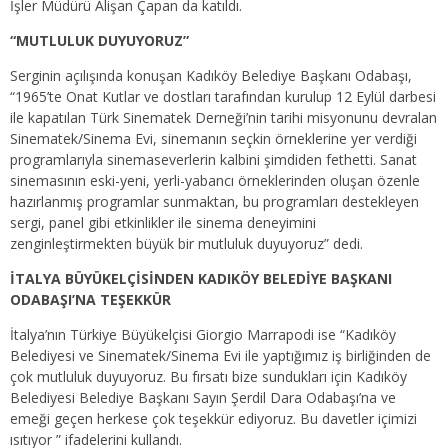
İşler Müdürü Alişan Çapan da katıldı.
“MUTLULUK DUYUYORUZ”
Serginin açılışında konuşan Kadıköy Belediye Başkanı Odabaşı,
“1965’te Onat Kutlar ve dostları tarafından kurulup 12 Eylül darbesi
ile kapatılan Türk Sinematek Derneği’nin tarihi misyonunu devralan
Sinematek/Sinema Evi, sinemanın seçkin örneklerine yer verdiği
programlarıyla sinemaseverlerin kalbini şimdiden fethetti. Sanat
sinemasının eski-yeni, yerli-yabancı örneklerinden oluşan özenle
hazırlanmış programlar sunmaktan, bu programları destekleyen
sergi, panel gibi etkinlikler ile sinema deneyimini
zenginleştirmekten büyük bir mutluluk duyuyoruz” dedi.
İTALYA BÜYÜKELÇİSİNDEN KADIKÖY BELEDİYE BAŞKANI
ODABAŞI’NA TEŞEKKÜR
İtalya’nın Türkiye Büyükelçisi Giorgio Marrapodi ise “Kadıköy
Belediyesi ve Sinematek/Sinema Evi ile yaptığımız iş birliğinden de
çok mutluluk duyuyoruz. Bu fırsatı bize sundukları için Kadıköy
Belediyesi Belediye Başkanı Sayın Şerdil Dara Odabaşı’na ve
emeği geçen herkese çok teşekkür ediyoruz. Bu davetler içimizi
ısıtıyor ” ifadelerini kullandı.