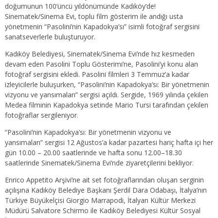
doğumunun 100’üncü yıldönümünde Kadıköy’de!
Sinematek/Sinema Evi, toplu film gösterim ile andığı usta
yönetmenin “Pasolini’nin Kapadokya’sı” isimli fotoğraf sergisini
sanatseverlerle buluşturuyor.
Kadıköy Belediyesi, Sinematek/Sinema Evi’nde hız kesmeden
devam eden Pasolini Toplu Gösterimi’ne, Pasolini’yi konu alan
fotoğraf sergisini ekledi. Pasolini filmleri 3 Temmuz’a kadar
izleyicilerle buluşurken, “Pasolini’nin Kapadokya’sı: Bir yönetmenin
vizyonu ve yansımaları” sergisi açıldı. Sergide, 1969 yılında çekilen
Medea filminin Kapadokya setinde Mario Tursi tarafından çekilen
fotoğraflar sergileniyor.
“Pasolini’nin Kapadokya’sı: Bir yönetmenin vizyonu ve
yansımaları” sergisi 12 Ağustos’a kadar pazartesi hariç hafta içi her
gün 10.00 – 20.00 saatlerinde ve hafta sonu 12.00–18.30
saatlerinde Sinematek/Sinema Evi‘nde ziyaretçilerini bekliyor.
Enrico Appetito Arşivi’ne ait set fotoğraflarından oluşan serginin
açılışına Kadıköy Belediye Başkanı Şerdil Dara Odabaşı, İtalya’nın
Türkiye Büyükelçisi Giorgio Marrapodi, İtalyan Kültür Merkezi
Müdürü Salvatore Schirmo ile Kadıköy Belediyesi Kültür Sosyal