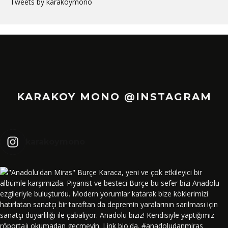
Tweets by karakoymono
KARAKOY MONO @INSTAGRAM
karakoymono