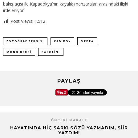
bakış açısı ile Kapadokya’nın kayalık manzaraları arasındaki ilişki
irdeleniyor.
Post Views:
1.512
FOTOĞRAF SERGISI
KADIKÖY
MEDEA
MONO DERGİ
PASOLINI
PAYLAŞ
ÖNCEKI MAKALE
HAYATIMDA HIÇ ŞARKI SÖZÜ YAZMADIM, ŞIIR
YAZDIM!