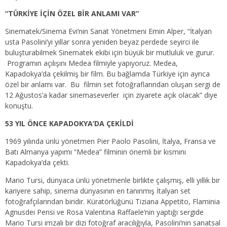
“TÜRKİYE İÇİN ÖZEL BİR ANLAMI VAR”
Sinematek/Sinema Evi’nin Sanat Yönetmeni Emin Alper, “İtalyan
usta Pasolini’yi yıllar sonra yeniden beyaz perdede seyirci ile
buluşturabilmek Sinematek ekibi için büyük bir mutluluk ve gurur.
Programın açılışını Medea filmiyle yapıyoruz. Medea,
Kapadokya’da çekilmiş bir film. Bu bağlamda Türkiye için ayrıca
özel bir anlamı var. Bu filmin set fotoğraflarından oluşan sergi de
12 Ağustos’a kadar sinemaseverler için ziyarete açık olacak” diye
konuştu.
53 YIL ÖNCE KAPADOKYA’DA ÇEKİLDİ
1969 yılında ünlü yönetmen Pier Paolo Pasolini, İtalya, Fransa ve
Batı Almanya yapımı “Medea” filminin önemli bir kısmını
Kapadokya’da çekti.
Mario Tursi, dünyaca ünlü yönetmenle birlikte çalışmış, elli yıllık bir
kariyere sahip, sinema dünyasının en tanınmış İtalyan set
fotoğrafçılarından biridir. Küratörlüğünü Tiziana Appetito, Flaminia
Agnusdei Pensi ve Rosa Valentina Raffaele’nin yaptığı sergide
Mario Tursi imzalı bir dizi fotoğraf aracılığıyla, Pasolini’nin sanatsal