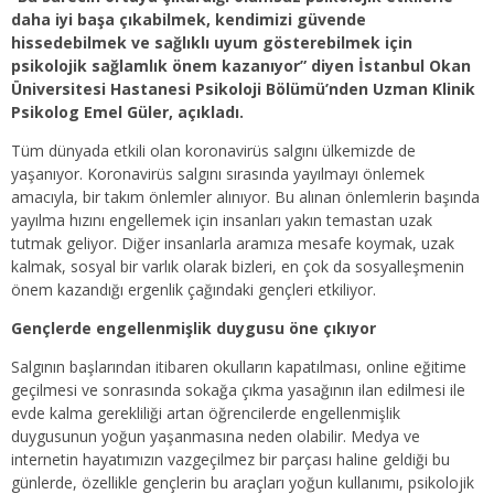
daha iyi başa çıkabilmek, kendimizi güvende
hissedebilmek ve sağlıklı uyum gösterebilmek için
psikolojik sağlamlık önem kazanıyor” diyen İstanbul Okan
Üniversitesi Hastanesi Psikoloji Bölümü’nden Uzman Klinik
Psikolog Emel Güler, açıkladı.
Tüm dünyada etkili olan koronavirüs salgını ülkemizde de
yaşanıyor. Koronavirüs salgını sırasında yayılmayı önlemek
amacıyla, bir takım önlemler alınıyor. Bu alınan önlemlerin başında
yayılma hızını engellemek için insanları yakın temastan uzak
tutmak geliyor. Diğer insanlarla aramıza mesafe koymak, uzak
kalmak, sosyal bir varlık olarak bizleri, en çok da sosyalleşmenin
önem kazandığı ergenlik çağındaki gençleri etkiliyor.
Gençlerde engellenmişlik duygusu öne çıkıyor
Salgının başlarından itibaren okulların kapatılması, online eğitime
geçilmesi ve sonrasında sokağa çıkma yasağının ilan edilmesi ile
evde kalma gerekliliği artan öğrencilerde engellenmişlik
duygusunun yoğun yaşanmasına neden olabilir. Medya ve
internetin hayatımızın vazgeçilmez bir parçası haline geldiği bu
günlerde, özellikle gençlerin bu araçları yoğun kullanımı, psikolojik