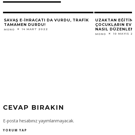
SAVAŞ E-IHRACATI DA VURDU, TRAFIK
UZAKTAN EĞITIM
TAMAMEN DURDU!
ÇOCUKLARIN EVD
NASIL DÜZENLEN
14 MART 2022
MONO
10 MAYIS 2
MONO
CEVAP BIRAKIN
E-posta hesabınız yayımlanmayacak.
YORUM YAP