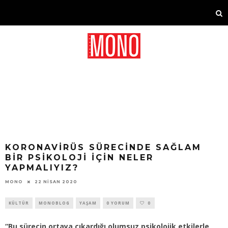
KORONAVIRÜS SÜRECINDE SAĞLAM
BIR PSIKOLOJI İÇIN NELER
YAPMALIYIZ?
22 NISAN 2020
MONO
KÜLTÜR
MONOBLOG
YAŞAM
0 YORUM
0
“Bu sürecin ortaya çıkardığı olumsuz psikolojik etkilerle