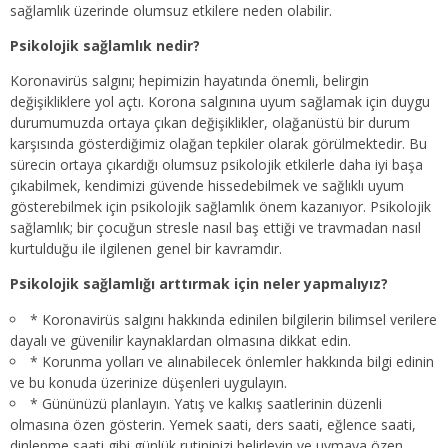
sağlamlık üzerinde olumsuz etkilere neden olabilir.
Psikolojik sağlamlık nedir?
Koronavirüs salgını; hepimizin hayatında önemli, belirgin
değişikliklere yol açtı. Korona salgınına uyum sağlamak için duygu
durumumuzda ortaya çıkan değişiklikler, olağanüstü bir durum
karşısında gösterdiğimiz olağan tepkiler olarak görülmektedir. Bu
sürecin ortaya çıkardığı olumsuz psikolojik etkilerle daha iyi başa
çıkabilmek, kendimizi güvende hissedebilmek ve sağlıklı uyum
gösterebilmek için psikolojik sağlamlık önem kazanıyor. Psikolojik
sağlamlık; bir çocuğun stresle nasıl baş ettiği ve travmadan nasıl
kurtulduğu ile ilgilenen genel bir kavramdır.
Psikolojik sağlamlığı arttırmak için neler yapmalıyız?
* Koronavirüs salgını hakkında edinilen bilgilerin bilimsel verilere
dayalı ve güvenilir kaynaklardan olmasına dikkat edin.
* Korunma yolları ve alınabilecek önlemler hakkında bilgi edinin
ve bu konuda üzerinize düşenleri uygulayın.
* Gününüzü planlayın. Yatış ve kalkış saatlerinin düzenli
olmasına özen gösterin. Yemek saati, ders saati, eğlence saati,
dinlenme saati gibi günlük rutininizi belirleyin ve uymaya özen