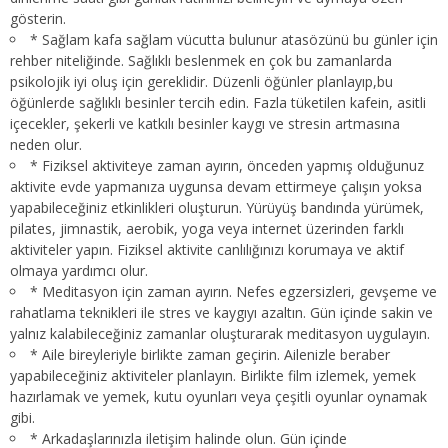
gösterin.
* Sağlam kafa sağlam vücutta bulunur atasözünü bu günler için
rehber niteliğinde. Sağlıklı beslenmek en çok bu zamanlarda
psikolojik iyi oluş için gereklidir. Düzenli öğünler planlayıp,bu
öğünlerde sağlıklı besinler tercih edin. Fazla tüketilen kafein, asitli
içecekler, şekerli ve katkılı besinler kaygı ve stresin artmasına
neden olur.
* Fiziksel aktiviteye zaman ayırın, önceden yapmış olduğunuz
aktivite evde yapmanıza uygunsa devam ettirmeye çalışın yoksa
yapabileceğiniz etkinlikleri oluşturun. Yürüyüş bandında yürümek,
pilates, jimnastik, aerobik, yoga veya internet üzerinden farklı
aktiviteler yapın. Fiziksel aktivite canlılığınızı korumaya ve aktif
olmaya yardımcı olur.
* Meditasyon için zaman ayırın. Nefes egzersizleri, gevşeme ve
rahatlama teknikleri ile stres ve kaygıyı azaltın. Gün içinde sakin ve
yalnız kalabileceğiniz zamanlar oluşturarak meditasyon uygulayın.
* Aile bireyleriyle birlikte zaman geçirin. Ailenizle beraber
yapabileceğiniz aktiviteler planlayın. Birlikte film izlemek, yemek
hazırlamak ve yemek, kutu oyunları veya çeşitli oyunlar oynamak
gibi.
* Arkadaşlarınızla iletişim halinde olun. Gün içinde