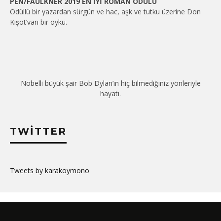
PEN/FAULKNER 2019 EN İYİ ROMAN ÖDÜLÜ
Ödüllü bir yazardan sürgün ve hac, aşk ve tutku üzerine Don
Kişot’vari bir öykü.
Nobelli büyük şair Bob Dylan’ın hiç bilmediğiniz yönleriyle
hayatı.
TWITTER
Tweets by karakoymono